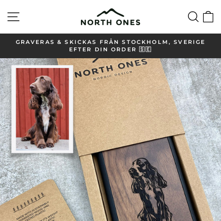
Gå
Översikt på hemsidan
Sök
V
vidare
till
innehåll
GRAVERAS & SKICKAS FRÅN STOCKHOLM, SVERIGE
EFTER DIN ORDER 🇸🇪
Pausa
bildspel