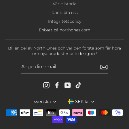
Vår Historia
Kontakta oss
Integritetspolicy
Enbart på northones.com
Bli en del av North Ones och var den första som får höra
om nya produkter och designer!
ANGE
DIN
EMAIL
Instagram
Facebook
YouTube
TikTok
Språk
Valuta
svenska
SEK kr