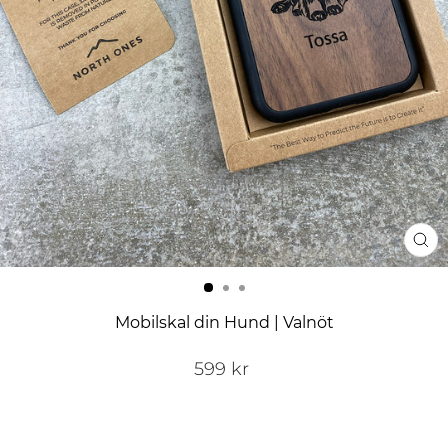
ST
(E
Mobilskal din Hund | Valnöt
Ordinarie
599 kr
pris