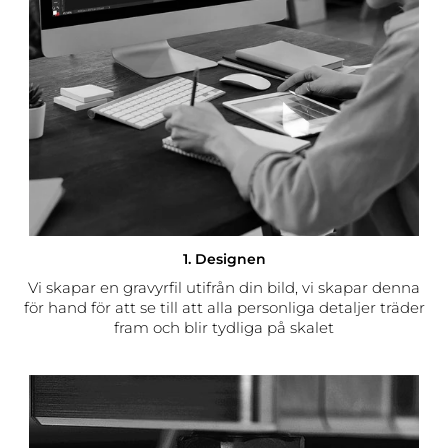
1. Designen
Vi skapar en gravyrfil utifrån din bild, vi skapar denna
för hand för att se till att alla personliga detaljer träder
fram och blir tydliga på skalet