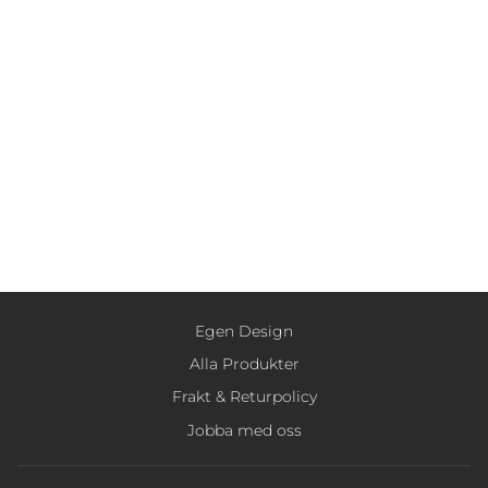
Mobilskal din Hund |
Valnöt
från
599 kr
Egen Design
Alla Produkter
Frakt & Returpolicy
Jobba med oss