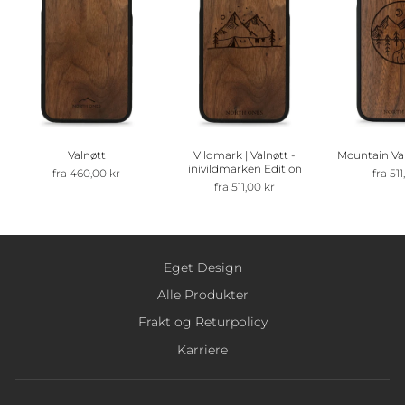
Valnøtt
Vildmark | Valnøtt -
Mountain Val
inivildmarken Edition
fra 460,00 kr
fra 511
fra 511,00 kr
Eget Design
Alle Produkter
Frakt og Returpolicy
Karriere