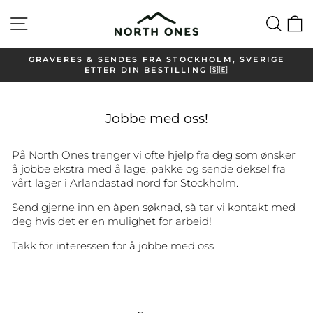
Hopp
Oversikt på nettsiden
Søk
H
til
innholdet
GRAVERES & SENDES FRA STOCKHOLM, SVERIGE
ETTER DIN BESTILLING 🇸🇪
Sett
lysbildefremvisningen
på
Jobbe med oss!
pause
På North Ones trenger vi ofte hjelp fra deg som ønsker
å jobbe ekstra med å lage, pakke og sende deksel fra
vårt lager i Arlandastad nord for Stockholm.
Send gjerne inn en åpen søknad, så tar vi kontakt med
deg hvis det er en mulighet for arbeid!
Takk for interessen for å jobbe med oss