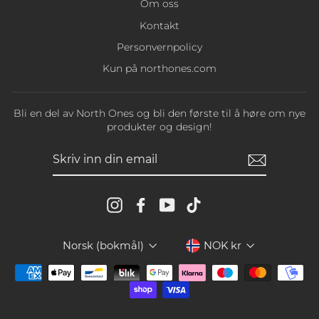
Om oss
Kontakt
Personvernpolicy
Kun på northones.com
Bli en del av North Ones og bli den første til å høre om nye
produkter og design!
SKRIV
INN
DIN
EMAIL
Instagram
Facebook
YouTube
TikTok
Språk
Valuta
Norsk (bokmål)
NOK kr